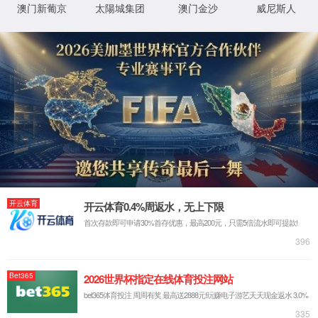
医药代表备案平台:
https://pharmareps.cpa.org.cn/reception/index
Copyright © 2019 All rights reserved 金沙贵宾3777(CHN)线路检测中心-
baidu百科
沪ICP备13029242号-1
沪公网安备 31010402002777号
互联网药品信息服务资格证书编号:（沪）-非经营性-2024-0127
XML 地图