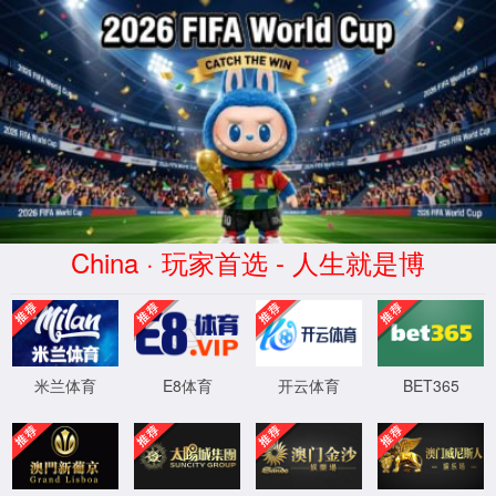
金沙贵宾3777(CHN)线路检
简体
测中心-baidu百科
质量 · 速度 · 创新
点击如下链接，您将离开金沙贵宾3777线路检测中心页面并进入医药代表备案
平台，您可以通过平台查询医药代表备案信息。金沙贵宾3777线路检测中心仅
为网站访问者提供该链接，并没有第三方网站的隐私条款，若您选择进入第三
方网站，我们建议您在访问时重新阅读其单独的隐私条款。